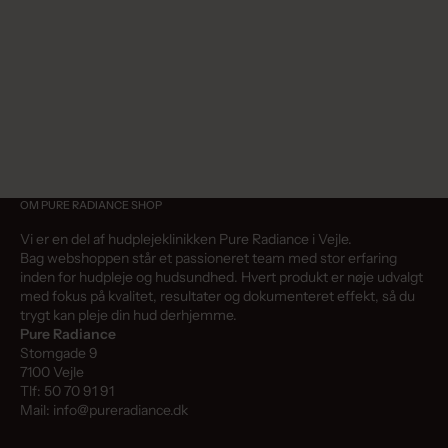
OM PURE RADIANCE SHOP
Vi er en del af hudplejeklinikken Pure Radiance i Vejle.
Bag webshoppen står et passioneret team med stor erfaring
inden for hudpleje og hudsundhed. Hvert produkt er nøje udvalgt
med fokus på kvalitet, resultater og dokumenteret effekt, så du
trygt kan pleje din hud derhjemme.
Pure Radiance
Stomgade 9
7100 Vejle
Tlf: 50 70 91 91
Mail: info@pureradiance.dk