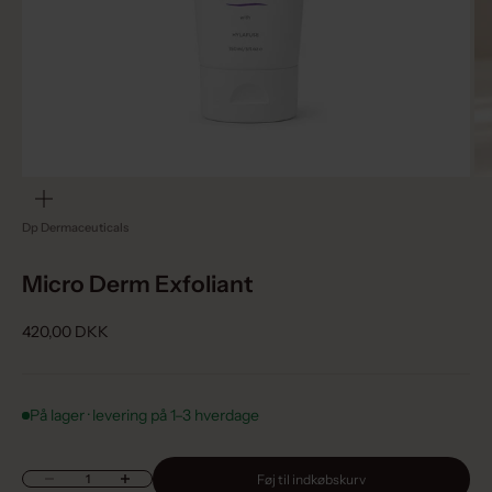
Zoom
Dp Dermaceuticals
Micro Derm Exfoliant
Salgspris
420,00 DKK
På lager · levering på 1–3 hverdage
Sænk antal
Øg antal
Føj til indkøbskurv