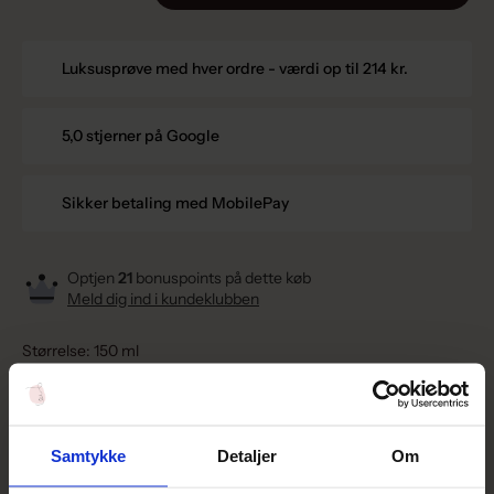
Luksusprøve med hver ordre - værdi op til 214 kr.
5,0 stjerner på Google
Sikker betaling med MobilePay
Optjen
21
bonuspoints på dette køb
Meld dig ind i kundeklubben
Størrelse: 150 ml
Dp Dermaceuticals Micro Derm Exfoliant
er en kraftfuld, men
skånsom peeling, der hjælper dig med at opnå en silkeagtig, glat
og strålende hud. Produktet er beriget med naturlige
Samtykke
Detaljer
Om
ingredienser, der både eksfolierer og styrker hudens sundhed.