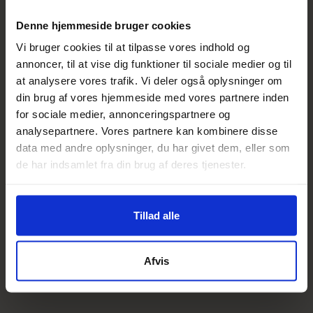
BESKRIVELSE
Denne hjemmeside bruger cookies
Vi bruger cookies til at tilpasse vores indhold og
FORDELE
annoncer, til at vise dig funktioner til sociale medier og til
at analysere vores trafik. Vi deler også oplysninger om
ANVENDELSE
din brug af vores hjemmeside med vores partnere inden
for sociale medier, annonceringspartnere og
INGREDIENSER
analysepartnere. Vores partnere kan kombinere disse
data med andre oplysninger, du har givet dem, eller som
de har indsamlet fra din brug af deres tjenester.
Tillad alle
Kundeanmeldelser
0
Afvis
/ 5
0 anmeldelser