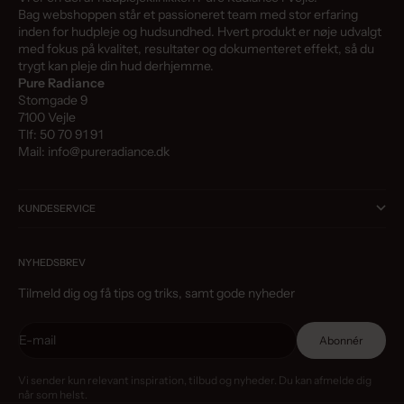
Bag webshoppen står et passioneret team med stor erfaring
inden for hudpleje og hudsundhed. Hvert produkt er nøje udvalgt
med fokus på kvalitet, resultater og dokumenteret effekt, så du
trygt kan pleje din hud derhjemme.
Pure Radiance
Stomgade 9
7100 Vejle
Tlf: 50 70 91 91
Mail: info@pureradiance.dk
KUNDESERVICE
NYHEDSBREV
Tilmeld dig og få tips og triks, samt gode nyheder
E-mail
Abonnér
Vi sender kun relevant inspiration, tilbud og nyheder. Du kan afmelde dig
når som helst.