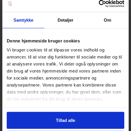
Salgspris
Salgspris
475,00 DKK
490,00 DKK
Føj til indkøbskurv
Føj til indkøbskurv
Samtykke
Detaljer
Om
NYHED
NYHED
Denne hjemmeside bruger cookies
Vi bruger cookies til at tilpasse vores indhold og
annoncer, til at vise dig funktioner til sociale medier og til
at analysere vores trafik. Vi deler også oplysninger om
din brug af vores hjemmeside med vores partnere inden
for sociale medier, annonceringspartnere og
Dr. Schrammek
Dr. Schrammek
analysepartnere. Vores partnere kan kombinere disse
Ageless Future Day Cream
Hydra Maximum Mask
data med andre oplysninger, du har givet dem, eller som
Salgspris
Salgspris
460,00 DKK
400,00 DKK
de har indsamlet fra din brug af deres tjenester.
Føj til indkøbskurv
Føj til indkøbskurv
NYHED
NYHED
Tillad alle