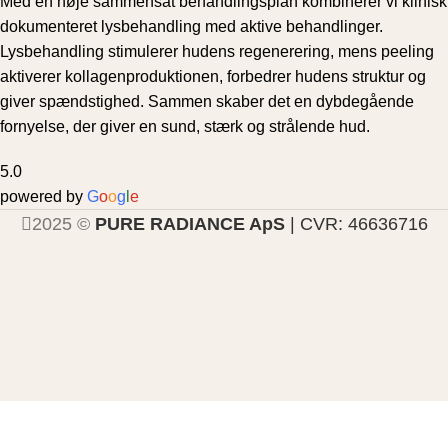
Med en nøje sammensat behandlingsplan kombinerer vi klinisk
dokumenteret lysbehandling med aktive behandlinger.
Lysbehandling stimulerer hudens regenerering, mens peeling
aktiverer kollagenproduktionen, forbedrer hudens struktur og
giver spændstighed. Sammen skaber det en dybdegående
fornyelse, der giver en sund, stærk og strålende hud.
5.0
powered by
G
o
o
g
l
e
2025 ©
PURE RADIANCE ApS
| CVR: 46636716