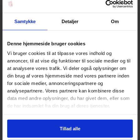
Salgspris
Salgspris
475,00 DKK
490,00 DKK
Føj til indkøbskurv
Føj til indkøbskurv
Samtykke
Detaljer
Om
NYHED
NYHED
Denne hjemmeside bruger cookies
Vi bruger cookies til at tilpasse vores indhold og
annoncer, til at vise dig funktioner til sociale medier og til
at analysere vores trafik. Vi deler også oplysninger om
din brug af vores hjemmeside med vores partnere inden
for sociale medier, annonceringspartnere og
Dr. Schrammek
Dr. Schrammek
analysepartnere. Vores partnere kan kombinere disse
Ageless Future Day Cream
Hydra Maximum Mask
data med andre oplysninger, du har givet dem, eller som
Salgspris
Salgspris
460,00 DKK
400,00 DKK
de har indsamlet fra din brug af deres tjenester.
Føj til indkøbskurv
Føj til indkøbskurv
NYHED
NYHED
Tillad alle