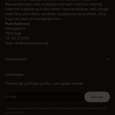
Bag webshoppen står et passioneret team med stor erfaring
inden for hudpleje og hudsundhed. Hvert produkt er nøje udvalgt
med fokus på kvalitet, resultater og dokumenteret effekt, så du
trygt kan pleje din hud derhjemme.
Pure Radiance
Stomgade 9
7100 Vejle
Tlf: 50 70 91 91
Mail: info@pureradiance.dk
KUNDESERVICE
NYHEDSBREV
Tilmeld dig og få tips og triks, samt gode nyheder
E-mail
Abonnér
Vi sender kun relevant inspiration, tilbud og nyheder. Du kan afmelde dig
når som helst.