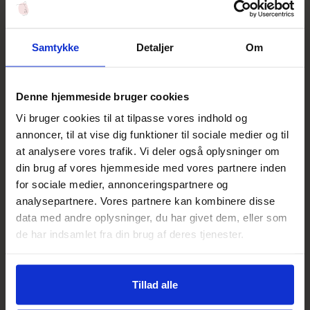
Salgspris
Salgspris
475,00 DKK
490,00 DKK
Føj til indkøbskurv
Føj til indkøbskurv
Samtykke
Detaljer
Om
NYHED
NYHED
Denne hjemmeside bruger cookies
Vi bruger cookies til at tilpasse vores indhold og
annoncer, til at vise dig funktioner til sociale medier og til
at analysere vores trafik. Vi deler også oplysninger om
din brug af vores hjemmeside med vores partnere inden
for sociale medier, annonceringspartnere og
Dr. Schrammek
Dr. Schrammek
analysepartnere. Vores partnere kan kombinere disse
Ageless Future Day Cream
Hydra Maximum Mask
data med andre oplysninger, du har givet dem, eller som
Salgspris
Salgspris
460,00 DKK
400,00 DKK
de har indsamlet fra din brug af deres tjenester.
Føj til indkøbskurv
Føj til indkøbskurv
NYHED
NYHED
Tillad alle