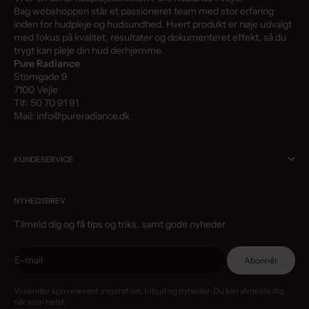
Bag webshoppen står et passioneret team med stor erfaring
inden for hudpleje og hudsundhed. Hvert produkt er nøje udvalgt
med fokus på kvalitet, resultater og dokumenteret effekt, så du
trygt kan pleje din hud derhjemme.
Pure Radiance
Stomgade 9
7100 Vejle
Tlf: 50 70 91 91
Mail: info@pureradiance.dk
KUNDESERVICE
NYHEDSBREV
Tilmeld dig og få tips og triks, samt gode nyheder
E-mail
Abonnér
Vi sender kun relevant inspiration, tilbud og nyheder. Du kan afmelde dig
når som helst.