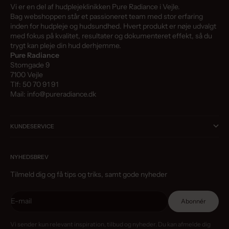
Vi er en del af hudplejeklinikken Pure Radiance i Vejle.
Bag webshoppen står et passioneret team med stor erfaring
inden for hudpleje og hudsundhed. Hvert produkt er nøje udvalgt
med fokus på kvalitet, resultater og dokumenteret effekt, så du
trygt kan pleje din hud derhjemme.
Pure Radiance
Stomgade 9
7100 Vejle
Tlf: 50 70 91 91
Mail: info@pureradiance.dk
KUNDESERVICE
NYHEDSBREV
Tilmeld dig og få tips og triks, samt gode nyheder
E-mail
Abonnér
Vi sender kun relevant inspiration, tilbud og nyheder. Du kan afmelde dig