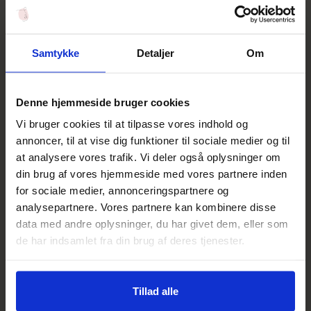
Salgspris
Salgspris
400,00 DKK
360,00 DKK
Føj til indkøbskurv
Føj til indkøbskurv
NYHED
NYHED
Samtykke
Detaljer
Om
Denne hjemmeside bruger cookies
Vi bruger cookies til at tilpasse vores indhold og
annoncer, til at vise dig funktioner til sociale medier og til
at analysere vores trafik. Vi deler også oplysninger om
din brug af vores hjemmeside med vores partnere inden
for sociale medier, annonceringspartnere og
Dr. Schrammek
Dr. Schrammek
analysepartnere. Vores partnere kan kombinere disse
Herbal Care Lotion
Super Soft Cleanser
data med andre oplysninger, du har givet dem, eller som
Salgspris
Salgspris
330,00 DKK
315,00 DKK
de har indsamlet fra din brug af deres tjenester.
Føj til indkøbskurv
Føj til indkøbskurv
NYHED
NYHED
Tillad alle