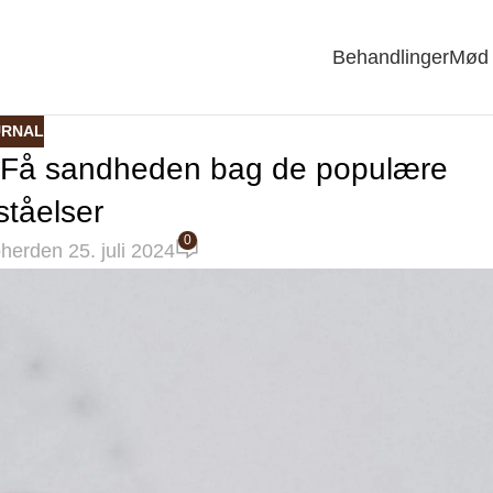
Behandlinger
Mød 
URNAL
e: Få sandheden bag de populære
ståelser
0
pher
den 25. juli 2024