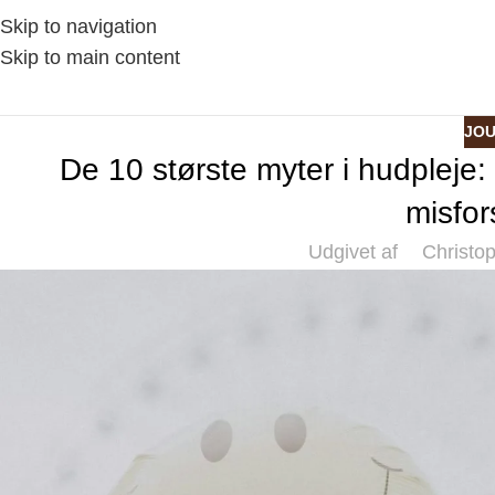
Skip to navigation
Skip to main content
JO
De 10 største myter i hudplej
misfor
Udgivet af
Christo