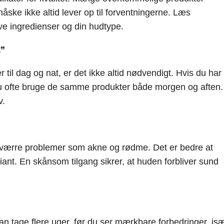
åske ikke altid lever op til forventningerne. Læs
ve ingredienser og din hudtype.
t”
til dag og nat, er det ikke altid nødvendigt. Hvis du har
du ofte bruge de samme produkter både morgen og aften.
v.
rværre problemer som akne og rødme. Det er bedre at
nt. En skånsom tilgang sikrer, at huden forbliver sund
kan tage flere uger, før du ser mærkbare forbedringer, is