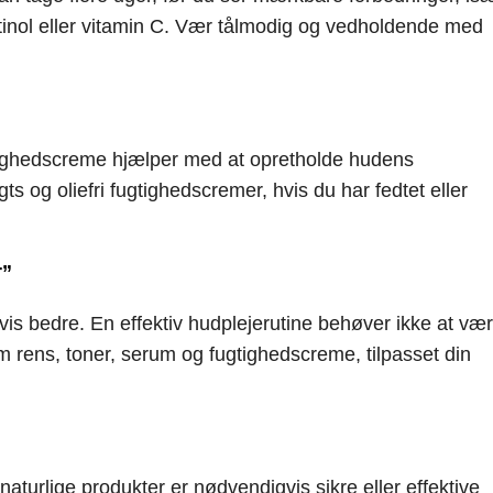
tinol eller vitamin C. Vær tålmodig og vedholdende med
ugtighedscreme hjælper med at opretholde hudens
s og oliefri fugtighedscremer, hvis du har fedtet eller
r”
vis bedre. En effektiv hudplejerutine behøver ikke at væ
m rens, toner, serum og fugtighedscreme, tilpasset din
aturlige produkter er nødvendigvis sikre eller effektive