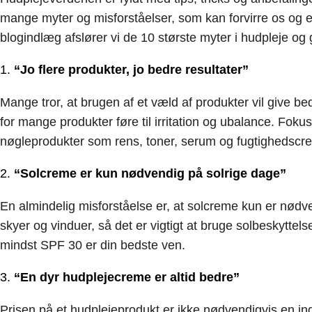
mange myter og misforståelser, som kan forvirre os og e
blogindlæg afslører vi de 10 største myter i hudpleje og gi
1.
“Jo flere produkter, jo bedre resultater”
Mange tror, at brugen af et væld af produkter vil give b
for mange produkter føre til irritation og ubalance. Fok
nøgleprodukter som rens, toner, serum og fugtighedscr
2.
“Solcreme er kun nødvendig på solrige dage”
En almindelig misforståelse er, at solcreme kun er nødv
skyer og vinduer, så det er vigtigt at bruge solbeskytte
mindst SPF 30 er din bedste ven.
3.
“En dyr hudplejecreme er altid bedre”
Prisen på et hudplejeprodukt er ikke nødvendigvis en in