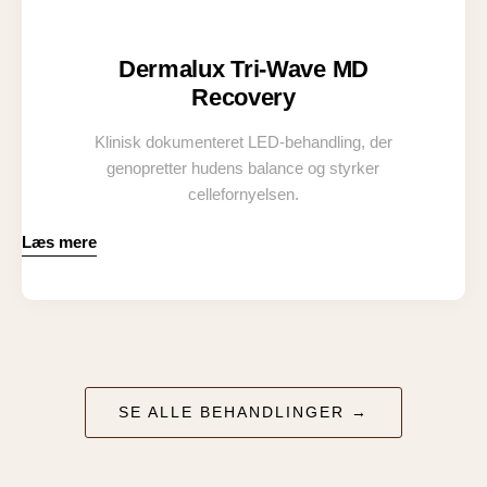
Dermalux Tri-Wave MD
Recovery
Klinisk dokumenteret LED-behandling, der
genopretter hudens balance og styrker
cellefornyelsen.
Læs mere
SE ALLE BEHANDLINGER →