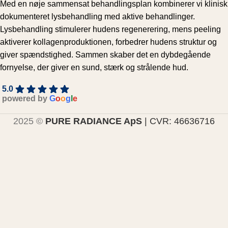
strålen
Pure 
øjeblik 
m 
De 
Med en nøje sammensat behandlingsplan kombinerer vi klinisk
de, det 
Radian
man 
(læger, 
bed
dokumenteret lysbehandling med aktive behandlinger.
giver 
ce. 
træder 
hudlæ
anb
Lysbehandling stimulerer hudens regenerering, mens peeling
simpelt
Han er 
ind ad 
ger, 
ing
aktiverer kollagenproduktionen, forbedrer hudens struktur og
hen en 
alletide
døren, 
OUH 
her
giver spændstighed. Sammen skaber det en dybdegående
dejlig 
rs som 
bliver 
og 
🤗
fornyelse, der giver en sund, stærk og strålende hud.
udstråli
menne
man 
andre 
ng ❤️
ske og 
mødt 
kosme
5.0
sit fag 
med 
tologer
powered by
G
o
o
g
l
e
og jeg 
ro, 
), hvor 
2025 ©
PURE RADIANCE ApS
| CVR: 46636716
anbefal
nærvæ
min 
er til 
r og en 
tilstand 
hver 
meget 
i huden 
en tid 
profes
blot er 
et 
sionel 
forvær
besøg 
tilgang.
ret og 
hos 
håbet 
ham i 
Christo
om ro 
Vejle 
pher er 
og 