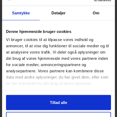
Samtykke
Detaljer
Om
På lager · levering på 1–3 hverdage
Sænk antal
Øg antal
Føj til indkøbskurv
Denne hjemmeside bruger cookies
Vi bruger cookies til at tilpasse vores indhold og
annoncer, til at vise dig funktioner til sociale medier og til
Luksusprøve med hver ordre - værdi op til 214 kr.
at analysere vores trafik. Vi deler også oplysninger om
din brug af vores hjemmeside med vores partnere inden
for sociale medier, annonceringspartnere og
5,0 stjerner på Google
analysepartnere. Vores partnere kan kombinere disse
data med andre oplysninger, du har givet dem, eller som
Sikker betaling med MobilePay
de har indsamlet fra din brug af deres tjenester.
Optjen
24
bonuspoints på dette køb
Tillad alle
Meld dig ind i kundeklubben
OBSIDO Body Cups tilbyder en autentisk cupping-oplevelse, der