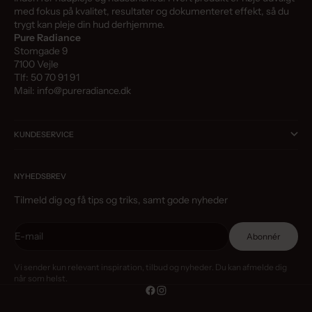
med fokus på kvalitet, resultater og dokumenteret effekt, så du
trygt kan pleje din hud derhjemme.
Pure Radiance
Stomgade 9
7100 Vejle
Tlf: 50 70 91 91
Mail: info@pureradiance.dk
KUNDESERVICE
NYHEDSBREV
Tilmeld dig og få tips og triks, samt gode nyheder
E-mail
Abonnér
Vi sender kun relevant inspiration, tilbud og nyheder. Du kan afmelde dig
når som helst.