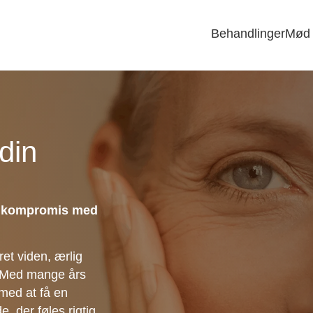
Behandlinger
Mød 
din
på kompromis med
et viden, ærlig
. Med mange års
 med at få en
 der føles rigtig