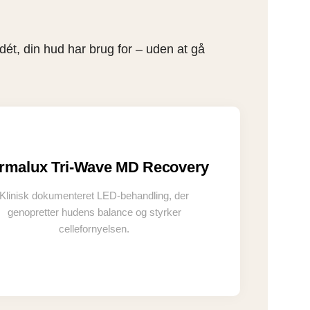
dét, din hud har brug for – uden at gå
rmalux Tri-Wave MD Recovery
Klinisk dokumenteret LED-behandling, der
genopretter hudens balance og styrker
cellefornyelsen.