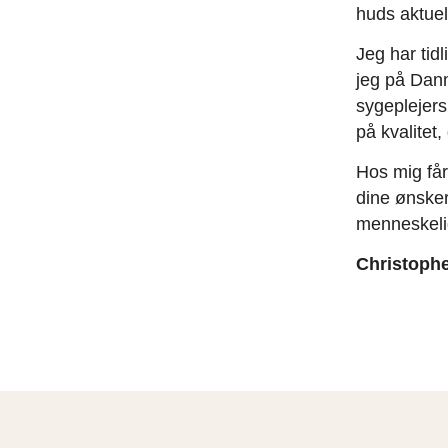
huds aktuel
Jeg har tidl
jeg på Dan
sygeplejers
på kvalitet
Hos mig får
dine ønsker
menneskelig
Christoph