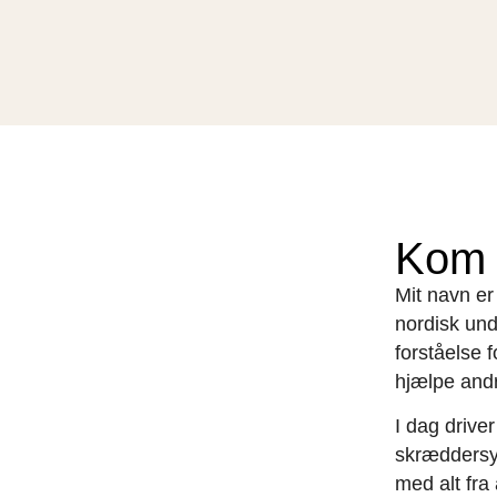
Kom 
Mit navn e
nordisk und
forståelse 
hjælpe and
I dag drive
skræddersye
med alt fra