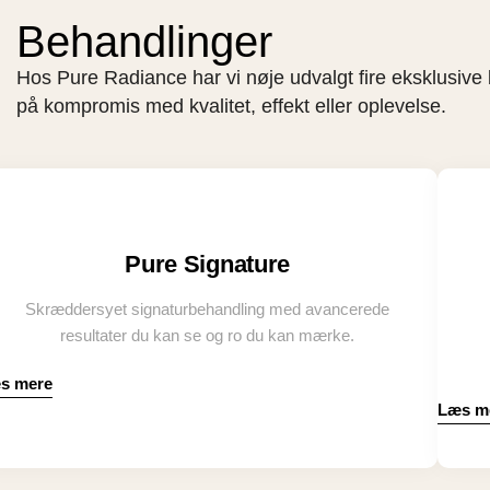
Behandlinger
Hos Pure Radiance har vi nøje udvalgt fire eksklusive 
på kompromis med kvalitet, effekt eller oplevelse.
Pure Signature
Skræddersyet signaturbehandling med avancerede
resultater du kan se og ro du kan mærke.
s mere
Læs m