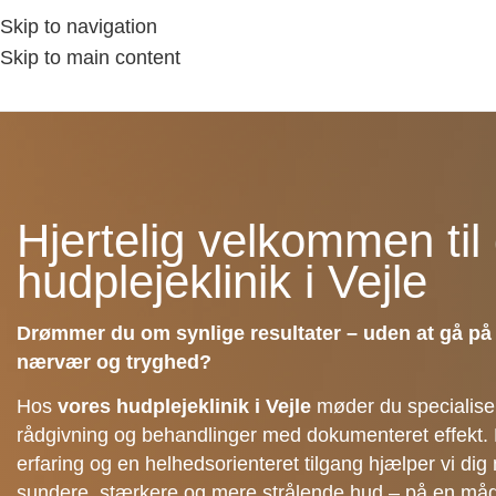
Skip to navigation
Skip to main content
Hjertelig velkommen til 
hudplejeklinik i Vejle
Drømmer du om synlige resultater – uden at gå 
nærvær og tryghed?
Hos
vores hudplejeklinik i Vejle
møder du specialiser
rådgivning og behandlinger med dokumenteret effekt
erfaring og en helhedsorienteret tilgang hjælper vi dig
sundere, stærkere og mere strålende hud – på en måde,