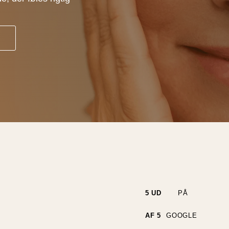
5 UD
PÅ
AF 5
GOOGLE