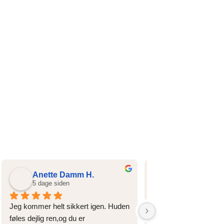
Anette Damm H.
Edita R.
5 dage siden
1 måned siden
Jeg kommer helt sikkert igen. Huden 
Hvor skal jeg mon sta
føles dejlig ren,og du er 