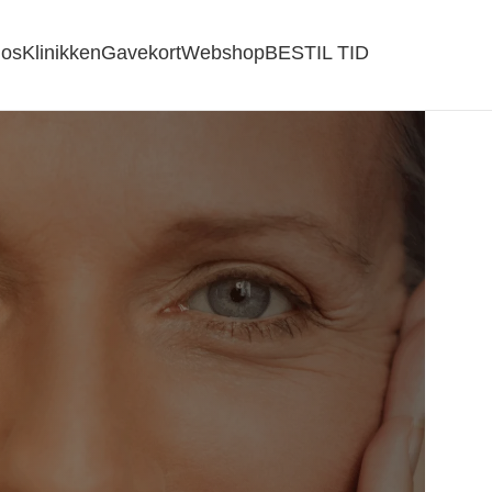
os
Klinikken
Gavekort
Webshop
BESTIL TID