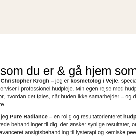
som du er & gå hjem som 
r
Christopher Krogh
– jeg er
kosmetolog i Vejle
, speci
erviser i professionel hudpleje. Min egen rejse med hud
for, hvordan det føles, når huden ikke samarbejder – og 
re.
r jeg
Pure Radiance
– en rolig og resultatorienteret
hudpl
de behandlinger til dig, der ønsker synlige resultater, o
 avanceret ansigtsbehandling til lysterapi og kemiske pee