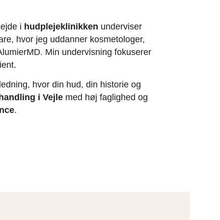
bejde i
hudplejeklinikken
underviser
e, hvor jeg uddanner kosmetologer,
AlumierMD. Min undervisning fokuserer
ient.
edning, hvor din hud, din historie og
andling i Vejle
med høj faglighed og
nce
.