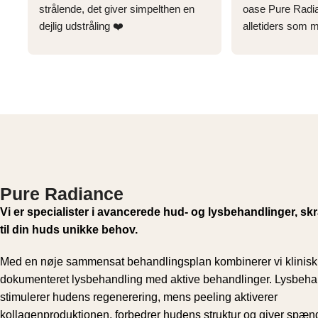
strålende, det giver simpelthen en 
oase Pure Radia
dejlig udstråling ❤️
alletiders som m
og jeg anbefaler t
besøg hos ham i 
Pure Radiance
Vi er specialister i avancerede hud- og lysbehandlinger, s
til din huds unikke behov.
Med en nøje sammensat behandlingsplan kombinerer vi klinisk
dokumenteret lysbehandling med aktive behandlinger. Lysbeha
stimulerer hudens regenerering, mens peeling aktiverer
kollagenproduktionen, forbedrer hudens struktur og giver spæn