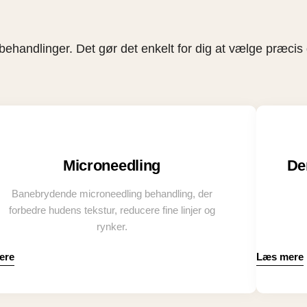
behandlinger. Det gør det enkelt for dig at vælge præcis 
Microneedling
De
Banebrydende microneedling behandling, der
forbedre hudens tekstur, reducere fine linjer og
rynker.
ere
Læs mere